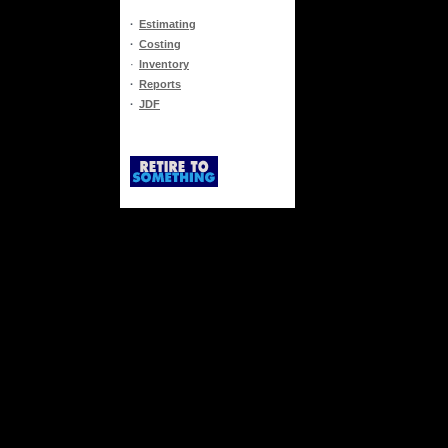
·
Estimating
·
Costing
·
Inventory
·
Reports
·
JDF