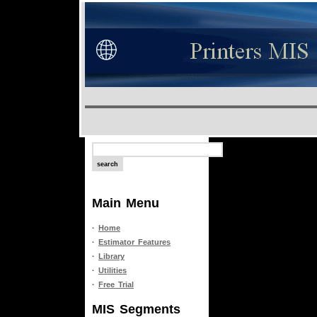
Main Menu
·
Home
·
Estimator Features
·
Library
·
Utilities
·
Free Trial
MIS Segments